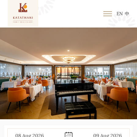
EN
中
08
Aug
2026
09
Aug
2026